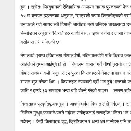
हुन । स्रोतः लिम्बुवानको ऐतिहासिक अध्ययन नामक पुस्तकको पेज ९ 
१० मा ब्रायन हड्सनका अनुसार, ‘राष्ट्रको रुपमा किरातीहरुको प्रा
बनावटले गर्दा सायद सबै हिमाली जातीहरु मध्ये उनिहरु चाखलाग्दा छ
चेम्जोङका अनुसार ‘किरातीहरु काशी बंस, ताइश्यान वंस र लासा वंशमा
बसोबास गरे’ भनिएको छ ।
नेपालको प्राप्त इतिहासमा गोपालवंशी, महिषपालवंशी पछि किरात काल (
अहिलेको युगमा आईपुगेको हो । नेपालमा शासन गर्ने चौथो पुरानो जात
गोपालराजवंशावली अनुसार ३२ पुस्ता किरातहरुले नेपालमा शासन ग
शासन शुरु गरेका थिए । किरातहरु नेपालको पूर्वी भाग हुदै भारतको उत्
जाति र झण्डै ३६ भाषाहरु भन्दा बढि बोल्ने गरेको पाइन्छ । स्मरण रहो
किरातहरु प्रकृतिपूजक हुन । आफ्नो धर्ममा किरात लेख्ने गर्दछन् । र,
लिखित मुन्धुम फलाग्ने/पढने गर्दछन उनीहरुलाई सत्यहाँङ भनिन्छ भने 
गर्दछन् । केही किरातहरु बुद्ध, क्रिश्चियन र अन्य धर्म मान्नेहरु पनि 