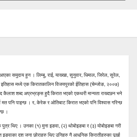
का समुदाय हुन । लिम्बु, राई, याख्खा, सुनुवार, धिमाल, जिरेल, सुरेल,
रानो इतिहास मध्ये एक किरातकालिन विजयपुरको ईतिहास (चेम्जोङ, २००७)
द कैलाश शब्द अप्रभ्रङ्स हुदै किरात भएको एकथरी मान्यता राख्दछन भने
र्को मत पनि पाइन्छ । र, केरेक र ओतिबाट किरात भएको पनि विश्वास गरिन्छ
न्छ ।
एक पुत्र थिए । उनका (१) मुना इङवा, (२) थोबोइङबा र (३) योबोइङबा गरी
त इङवाका दश जना छोराहरु थिए उनिहरु नै आधुनिक किरातीहरुका पूर्खा