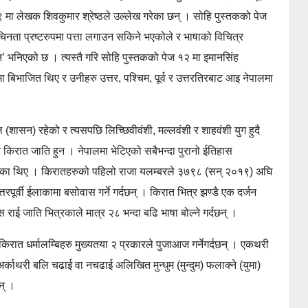
मा लेखक शिवकुमार श्रेष्ठले उल्लेख गरेका छन् । सोहि पुस्तकको पेज
चिनता प्रष्टरुपमा पत्ता लगाउन सकिने भएकोले र भाषाको विचित्र
न’ भनिएको छ । त्यस्तै गरि सोहि पुस्तकको पेज १२ मा इमानसिंह
 बिभाजित थिए र उनीहरु उत्तर, पश्चिम, पूर्व र उत्तरतिरबाट आइ नेपालमा
शासन) रहेको र त्यसपछि लिच्छिवीवंशी, मल्लवंशी र शाहवंशी युग हुदै
ि किरात जाति हुन । नेपालमा भेटिएको सबैभन्दा पुरानो ईतिहास
रेका थिए । किरातहरुको पहिलो राजा यलम्बरले ३७९८ (सन् २०१९) अघि
तरपूर्वी ईलाकामा बसोवास गर्ने गर्दछन् । किरात भित्र झण्डै एक दर्जन
स राई जाति भित्रकाले मात्र २८ भन्दा बढि भाषा बोल्ने गर्दछन् ।
 किरात धर्मालम्बिहरु मुख्यतया २ प्रकारले पुजाआज गर्नेगर्दछन् । एकथरी
अर्काथरी बलि चढाई वा नचढाई अलिखित मुन्धुम (मुन्दुम) फलाक्ने (युमा)
छन् ।