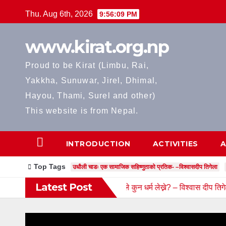
Skip
Thu. Aug 6th, 2026
9:56:10 PM
to
content
www.kirat.org.np
Proud to be Kirat (Limbu, Rai,
Yakkha, Sunuwar, Jirel, Dhimal,
Hayou, Thami, Surel and other)
This website is from Nepal.
INTRODUCTION
ACTIVITIES
A
Top Tags
उधौली चाडः एक सामाजिक सहिष्णुताको प्रतिक- –विश्वासदीप तिगेला
Latest Post
म र धर्मको महलमा किरात याक्थुङहरुले कुन धर्म लेख्ने? – विश्वास दीप तिगेला