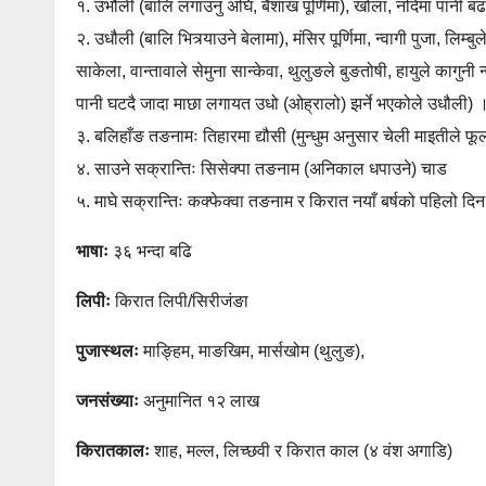
१. उभौली (बालि लगाउनु अघि, बैशाख पूर्णिमा), खोला, नदिमा पानी 
२. उधौली (बालि भित्र्याउने बेलामा), मंसिर पूर्णिमा, न्वागी पुजा, ल
साकेला, वान्तावाले सेमुना सान्केवा, थुलुङले बुङतोषी, हायुले कागुनी 
पानी घटदै जादा माछा लगायत उधो (ओह्रालो) झर्ने भएकोले उधौली) 
३. बलिहाँङ तङनामः तिहारमा द्यौसी (मुन्धुम अनुसार चेली माइतीले फू
४. साउने सक्रान्तिः सिसेक्पा तङनाम (अनिकाल धपाउने) चाड
५. माघे सक्रान्तिः कक्फेक्वा तङनाम र किरात नयाँ बर्षको पहिलो दिन
भाषाः
३६ भन्दा बढि
लिपीः
किरात लिपी/सिरीजंङा
पुजास्थलः
माङ्हिम, माङखिम, मार्सखोम (थुलुङ),
जनसंख्याः
अनुमानित १२ लाख
किरातकालः
शाह, मल्ल, लिच्छवी र किरात काल (४ वंश अगाडि)