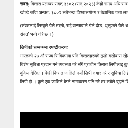
सवत्ः
किरात यलम्बर सवत् ३८०२ (सन् २०२३) केही समय अघि सम्म
खोज्दै जाँदा अन्ततः ३८०२ सबैभन्दा विश्वासयोग्य र बैज्ञानिक पत्ता ल
(संवतलाई लिम्बुले येले तङ्बे, राई वान्तावाले येले दोङ, थुलुङले येल
संवत’ भन्ने गरिन्छ ।)
लिपीको सम्बन्धमा स्पष्टीकरणः
भारतको २७ औं राज्य सिक्किममा पनि किरातहरुको ठूलो बसोबास रहे
विशेष सुविधा प्रदान गर्ने ब्यवस्था गरे संगै प्राचीन किरात लिपीला
दुविधा देखिए । केही किरात जातिले नयाँ लिपी तयार गरे र सुविधा लि
लिपी हो । कुनै एक जातिले बेग्लै नामाकरण पनि गरे तर सबैले बुझने 