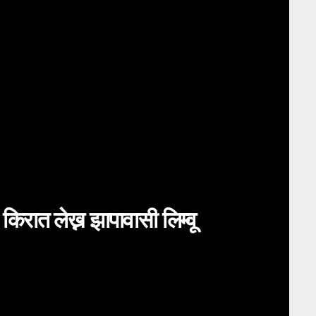
िरात लेख्न झापावासी लिम्वू