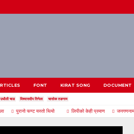
RTICLES
FONT
KIRAT SONG
DOCUMENT
उधौली चाड
विश्वासदीप तिगेला
चासोक तङनाम
पुरानो फण्ट यस्तो थियो
लिपीको केही प्रमाण
जनगणनामा ‘किरात धर