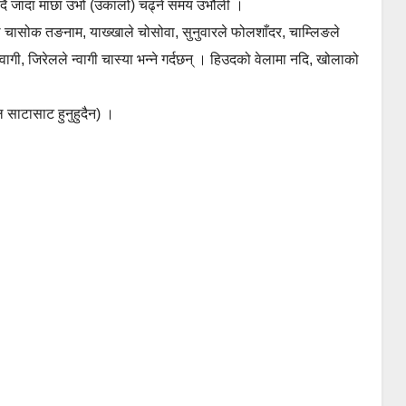
बढदै जादा माछा उभो (उकालो) चढ्ने समय उभौली ।
िम्बुले चासोक तङनाम, याख्खाले चोसोवा, सुनुवारले फोलशाँदर, चाम्लिङले
न्वागी, जिरेलले न्वागी चास्या भन्ने गर्दछन् । हिउदको वेलामा नदि, खोलाको
।
ल साटासाट हुनुहुदैन) ।